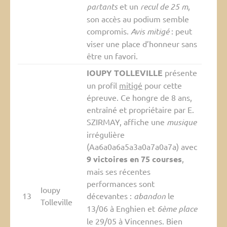
partants
et un
recul de 25 m
,
son accès au podium semble
compromis.
Avis mitigé
: peut
viser une place d’honneur sans
être un favori.
IOUPY TOLLEVILLE
présente
un profil
mitigé
pour cette
épreuve. Ce hongre de 8 ans,
entraîné et propriétaire par E.
SZIRMAY, affiche une
musique
irrégulière
(Aa6a0a6a5a3a0a7a0a7a) avec
9 victoires en 75 courses
,
mais ses récentes
performances sont
Ioupy
13
décevantes :
abandon
le
Tolleville
13/06 à Enghien et
6ème place
le 29/05 à Vincennes. Bien