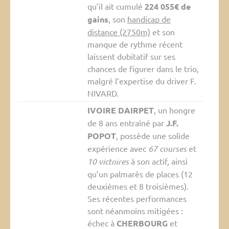
qu’il ait cumulé
224 055€ de
gains
, son
handicap de
distance (2750m)
et son
manque de rythme récent
laissent dubitatif sur ses
chances de figurer dans le trio,
malgré l’expertise du driver F.
NIVARD.
IVOIRE DAIRPET
, un hongre
de 8 ans entraîné par
J.F.
POPOT
, possède une solide
expérience avec
67 courses
et
10 victoires
à son actif, ainsi
qu’un palmarès de places (12
deuxièmes et 8 troisièmes).
Ses récentes performances
sont néanmoins mitigées :
échec à
CHERBOURG
et