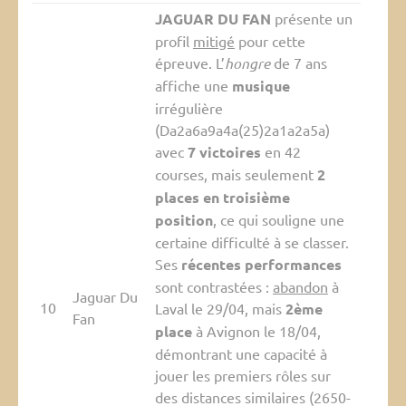
JAGUAR DU FAN
présente un
profil
mitigé
pour cette
épreuve. L’
hongre
de 7 ans
affiche une
musique
irrégulière
(Da2a6a9a4a(25)2a1a2a5a)
avec
7 victoires
en 42
courses, mais seulement
2
places en troisième
position
, ce qui souligne une
certaine difficulté à se classer.
Ses
récentes performances
sont contrastées :
abandon
à
Jaguar Du
10
Laval le 29/04, mais
2ème
Fan
place
à Avignon le 18/04,
démontrant une capacité à
jouer les premiers rôles sur
des distances similaires (2650-