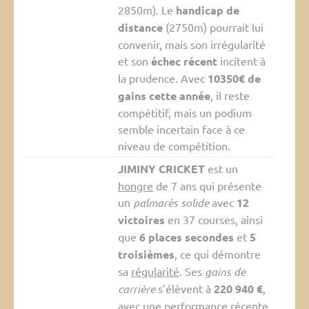
2850m). Le
handicap de
distance
(2750m) pourrait lui
convenir, mais son irrégularité
et son
échec récent
incitent à
la prudence. Avec
10350€ de
gains cette année
, il reste
compétitif, mais un podium
semble incertain face à ce
niveau de compétition.
JIMINY CRICKET
est un
hongre
de 7 ans qui présente
un
palmarès solide
avec
12
victoires
en 37 courses, ainsi
que
6 places secondes
et
5
troisièmes
, ce qui démontre
sa
régularité
. Ses
gains de
carrière
s’élèvent à
220 940 €
,
avec une performance récente