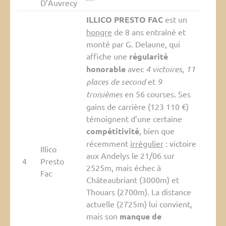
D’Auvrecy
ILLICO PRESTO FAC
est un
hongre
de 8 ans entraîné et
monté par G. Delaune, qui
affiche une
régularité
honorable
avec
4 victoires
,
11
places de second
et
9
troisièmes
en 56 courses. Ses
gains de carrière (123 110 €)
témoignent d’une certaine
compétitivité
, bien que
récemment
irrégulier
: victoire
Illico
aux Andelys le 21/06 sur
4
Presto
2525m, mais échec à
Fac
Châteaubriant (3000m) et
Thouars (2700m). La distance
actuelle (2725m) lui convient,
mais son
manque de