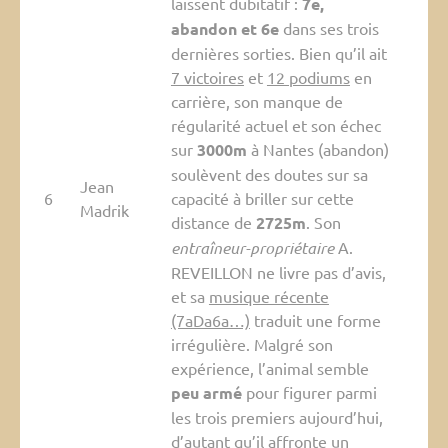
laissent dubitatif :
7e,
abandon et 6e
dans ses trois
dernières sorties. Bien qu’il ait
7 victoires
et
12 podiums
en
carrière, son manque de
régularité actuel et son échec
sur
3000m
à Nantes (abandon)
soulèvent des doutes sur sa
Jean
6
capacité à briller sur cette
Madrik
distance de
2725m
. Son
entraîneur-propriétaire
A.
REVEILLON ne livre pas d’avis,
et sa
musique récente
(7aDa6a…)
traduit une forme
irrégulière. Malgré son
expérience, l’animal semble
peu armé
pour figurer parmi
les trois premiers aujourd’hui,
d’autant qu’il affronte un