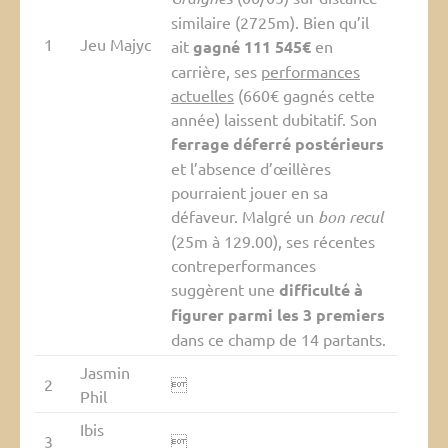
similaire (2725m). Bien qu’il
1
Jeu Majyc
ait
gagné 111 545€
en
carrière, ses
performances
actuelles
(660€ gagnés cette
année) laissent dubitatif. Son
ferrage déferré postérieurs
et l’absence d’œillères
pourraient jouer en sa
défaveur. Malgré un
bon recul
(25m à 129.00), ses récentes
contreperformances
suggèrent une
difficulté à
figurer parmi les 3 premiers
dans ce champ de 14 partants.
Jasmin
2

Phil
Ibis
3
