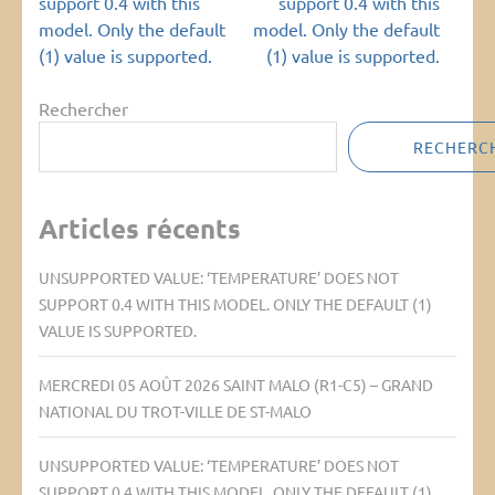
l’article
support 0.4 with this
support 0.4 with this
model. Only the default
model. Only the default
(1) value is supported.
(1) value is supported.
Rechercher
RECHERC
Articles récents
UNSUPPORTED VALUE: ‘TEMPERATURE’ DOES NOT
SUPPORT 0.4 WITH THIS MODEL. ONLY THE DEFAULT (1)
VALUE IS SUPPORTED.
MERCREDI 05 AOÛT 2026 SAINT MALO (R1-C5) – GRAND
NATIONAL DU TROT-VILLE DE ST-MALO
UNSUPPORTED VALUE: ‘TEMPERATURE’ DOES NOT
SUPPORT 0.4 WITH THIS MODEL. ONLY THE DEFAULT (1)