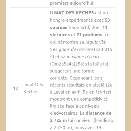
premiers aujourd’hui.
ILMAT DES KECHES
est un
hongre
expérimenté avec
53
courses
à son actif, dont
11
victoires
et
21 podiums
, ce
qui démontre sa
régularité
.
Ses
gains de carrière
(223 815
€) et sa
musique récente
(Dm2a5a4a(25)2a1a1a0a1a)
suggèrent une forme
correcte. Cependant, son
Ilmat Des
récents résultats
en attelé (2e
12
Keches
à Laval en avril, 5e en février)
montrent une compétitivité
limitée face à ce niveau
d’adversaires. La
distance de
2 725 m
lui convient (handicap
à 2 750 m), mais avec
14