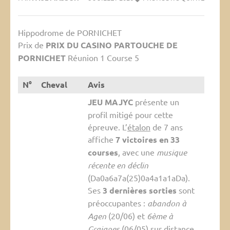
Hippodrome de PORNICHET
Prix de
PRIX DU CASINO PARTOUCHE DE
PORNICHET
Réunion 1 Course 5
N°
Cheval
Avis
JEU MAJYC
présente un
profil mitigé pour cette
épreuve. L’
étalon
de 7 ans
affiche
7 victoires en 33
courses
, avec une
musique
récente en déclin
(Da0a6a7a(25)0a4a1a1aDa).
Ses
3 dernières sorties
sont
préoccupantes :
abandon à
Agen
(20/06) et
6ème à
Graignes
(06/05) sur distance