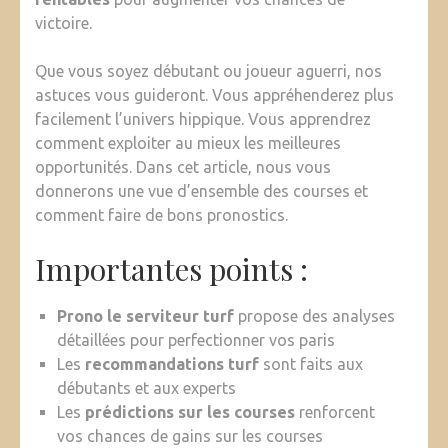
victoire.
Que vous soyez débutant ou joueur aguerri, nos
astuces vous guideront. Vous appréhenderez plus
facilement l’univers hippique. Vous apprendrez
comment exploiter au mieux les meilleures
opportunités. Dans cet article, nous vous
donnerons une vue d’ensemble des courses et
comment faire de bons pronostics.
Importantes points :
Prono le serviteur turf
propose des analyses
détaillées pour perfectionner vos paris
Les
recommandations turf
sont faits aux
débutants et aux experts
Les
prédictions sur les courses
renforcent
vos chances de gains sur les courses