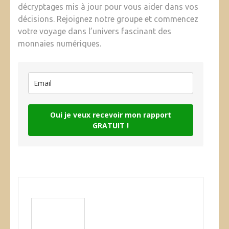
décryptages mis à jour pour vous aider dans vos
décisions. Rejoignez notre groupe et commencez
votre voyage dans l’univers fascinant des
monnaies numériques.
Oui je veux recevoir mon rapport
GRATUIT !