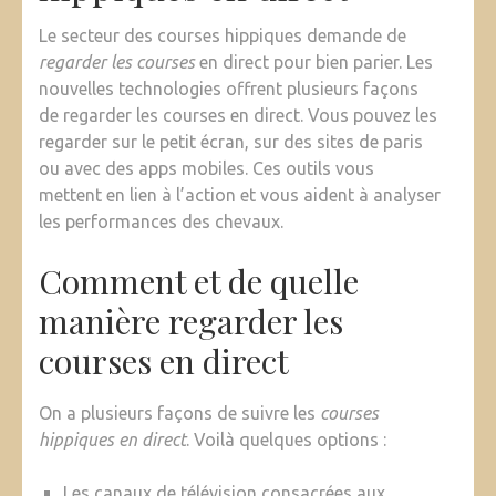
Le secteur des courses hippiques demande de
regarder les courses
en direct pour bien parier. Les
nouvelles technologies offrent plusieurs façons
de regarder les courses en direct. Vous pouvez les
regarder sur le petit écran, sur des sites de paris
ou avec des apps mobiles. Ces outils vous
mettent en lien à l’action et vous aident à analyser
les performances des chevaux.
Comment et de quelle
manière regarder les
courses en direct
On a plusieurs façons de suivre les
courses
hippiques en direct
. Voilà quelques options :
Les canaux de télévision consacrées aux