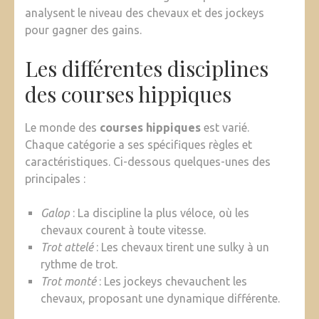
analysent le niveau des chevaux et des jockeys
pour gagner des gains.
Les différentes disciplines
des courses hippiques
Le monde des
courses hippiques
est varié.
Chaque catégorie a ses spécifiques règles et
caractéristiques. Ci-dessous quelques-unes des
principales :
Galop
: La discipline la plus véloce, où les
chevaux courent à toute vitesse.
Trot attelé
: Les chevaux tirent une sulky à un
rythme de trot.
Trot monté
: Les jockeys chevauchent les
chevaux, proposant une dynamique différente.