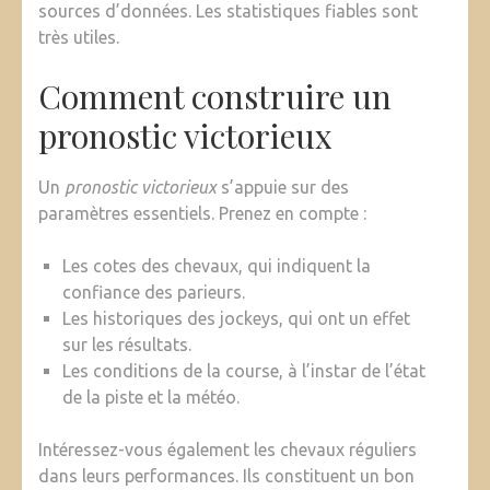
sources d’données. Les statistiques fiables sont
très utiles.
Comment construire un
pronostic victorieux
Un
pronostic victorieux
s’appuie sur des
paramètres essentiels. Prenez en compte :
Les cotes des chevaux, qui indiquent la
confiance des parieurs.
Les historiques des jockeys, qui ont un effet
sur les résultats.
Les conditions de la course, à l’instar de l’état
de la piste et la météo.
Intéressez-vous également les chevaux réguliers
dans leurs performances. Ils constituent un bon