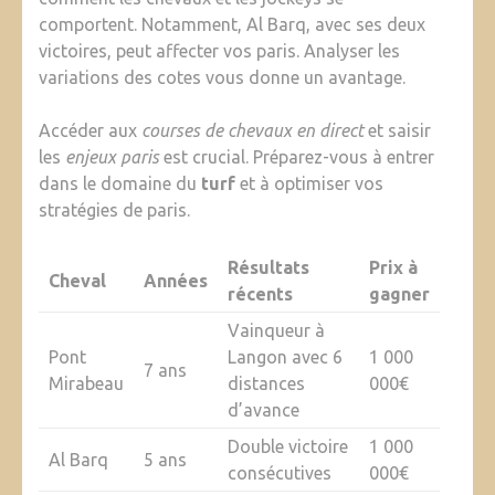
comportent. Notamment, Al Barq, avec ses deux
victoires, peut affecter vos paris. Analyser les
variations des cotes vous donne un avantage.
Accéder aux
courses de chevaux en direct
et saisir
les
enjeux paris
est crucial. Préparez-vous à entrer
dans le domaine du
turf
et à optimiser vos
stratégies de paris.
Résultats
Prix à
Cheval
Années
récents
gagner
Vainqueur à
Pont
Langon avec 6
1 000
7 ans
Mirabeau
distances
000€
d’avance
Double victoire
1 000
Al Barq
5 ans
consécutives
000€