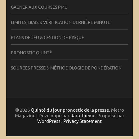
GAGNER AUX COURSES PMU
LIMITES, BIAIS & VÉRIFICATION DERNIÈRE MINUTE
PLANS DE JEU & GESTION DE RISQUE
PRONOSTIC QUINTÉ
SOURCES PRESSE & MÉTHODOLOGIE DE PONDÉRATION
© 2026
Quinté du jour pronostic de la presse
. Metro
Magazine | Développé par
Rara Theme
. Propulsé par
WordPress
.
Privacy Statement