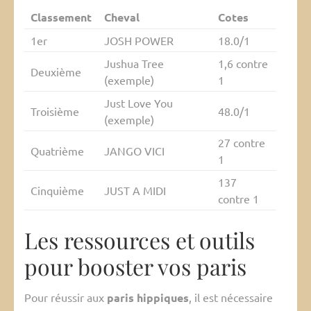
Classement
Cheval
Cotes
1er
JOSH POWER
18.0/1
Jushua Tree
1,6 contre
Deuxième
(exemple)
1
Just Love You
Troisième
48.0/1
(exemple)
27 contre
Quatrième
JANGO VICI
1
137
Cinquième
JUST A MIDI
contre 1
Les ressources et outils
pour booster vos paris
Pour réussir aux
paris hippiques
, il est nécessaire