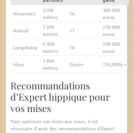
2100
300 000
Vincennes
16
mètres
euros
3 600
250 000
Auteuil
17
mètres
euros
2 400
200 000
Longchamp
16
mètres
euros
3 800
Mans
Douze
150,000â‚¬
mètres
Recommandations
d’Expert hippique pour
vos mises
Pour optimiser vos mises aux mises, il est
nécessaire d’avoir des
recommandations d’Expert