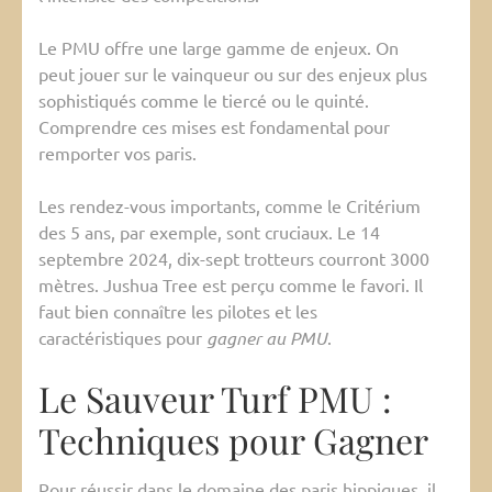
Le PMU offre une large gamme de enjeux. On
peut jouer sur le vainqueur ou sur des enjeux plus
sophistiqués comme le tiercé ou le quinté.
Comprendre ces mises est fondamental pour
remporter vos paris.
Les rendez-vous importants, comme le Critérium
des 5 ans, par exemple, sont cruciaux. Le 14
septembre 2024, dix-sept trotteurs courront 3000
mètres. Jushua Tree est perçu comme le favori. Il
faut bien connaître les pilotes et les
caractéristiques pour
gagner au PMU
.
Le Sauveur Turf PMU :
Techniques pour Gagner
Pour réussir dans le domaine des paris hippiques, il