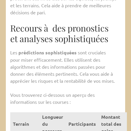
et les terrains. Cela aide à prendre de meilleures
décisions de pari.
Recours à des pronostics
et analyses sophistiquées
Les
prédictions sophistiquées
sont cruciales
pour miser efficacement. Elles utilisent des
algorithmes et des informations passées pour
donner des éléments pertinents. Cela vous aide à
apprécier les risques et la rentabilité de vos mises.
Vous trouverez ci-dessous un aperçu des
informations sur les courses :
Longueur
Montant
Terrain
du
Participants
total des
parcours
gains