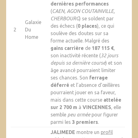
dernières performances
(
CAEN, AGON COUTAINVILLE,
CHERBOURG
) se soldent par
Galaxie
des échecs (
0 places
), ce qui
2
Du
soulève des doutes sur sa
Home
forme actuelle. Malgré des
gains carrière
de
187 115 €
,
son inactivité récente (
32 jours
depuis sa dernière course
) et son
âge avancé pourraient limiter
ses chances. Son
ferrage
déferré
et l’absence d’œillères
pourraient jouer en sa faveur,
mais dans cette course
attelée
sur 2 700 m
à
VINCENNES
, elle
semble
peu armée
pour figurer
parmi les
3 premiers
.
JALIMEDE
montre un
profil