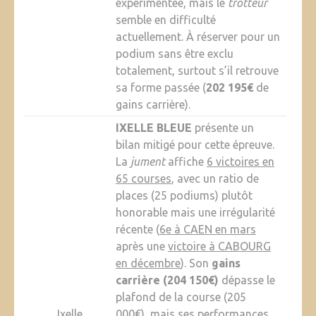
expérimentée, mais le
trotteur
semble en difficulté
actuellement. À réserver pour un
podium sans être exclu
totalement, surtout s’il retrouve
sa forme passée (
202 195€
de
gains carrière).
IXELLE BLEUE
présente un
bilan mitigé pour cette épreuve.
La
jument
affiche
6 victoires en
65 courses
, avec un ratio de
places (25 podiums) plutôt
honorable mais une irrégularité
récente (
6e à CAEN en mars
après une
victoire à CABOURG
en décembre
). Son
gains
carrière (204 150€)
dépasse le
plafond de la course (205
Ixelle
000€), mais ses
performances