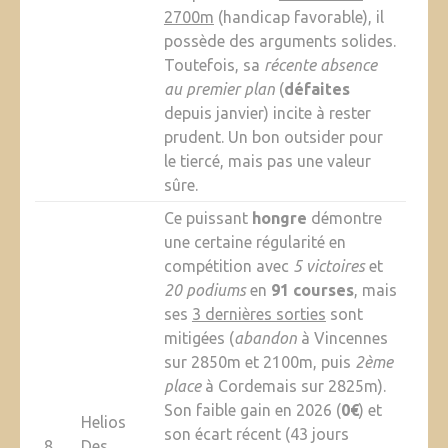
2700m
(handicap favorable), il
possède des arguments solides.
Toutefois, sa
récente absence
au premier plan
(
défaites
depuis janvier) incite à rester
prudent. Un bon outsider pour
le tiercé, mais pas une valeur
sûre.
Ce puissant
hongre
démontre
une certaine régularité en
compétition avec
5 victoires
et
20 podiums
en
91 courses
, mais
ses
3 dernières sorties
sont
mitigées (
abandon
à Vincennes
sur 2850m et 2100m, puis
2ème
place
à Cordemais sur 2825m).
Son faible gain en 2026 (
0€
) et
Helios
son écart récent (43 jours
8
Des