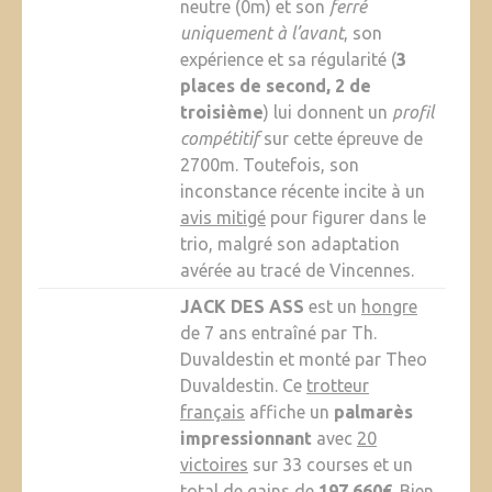
neutre (0m) et son
ferré
uniquement à l’avant
, son
expérience et sa régularité (
3
places de second, 2 de
troisième
) lui donnent un
profil
compétitif
sur cette épreuve de
2700m. Toutefois, son
inconstance récente incite à un
avis mitigé
pour figurer dans le
trio, malgré son adaptation
avérée au tracé de Vincennes.
JACK DES ASS
est un
hongre
de 7 ans entraîné par Th.
Duvaldestin et monté par Theo
Duvaldestin. Ce
trotteur
français
affiche un
palmarès
impressionnant
avec
20
victoires
sur 33 courses et un
total de gains de
197 660€
. Bien