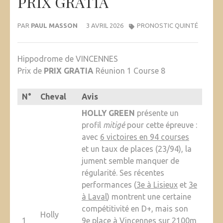
PRIX GRATIA
PAR
PAUL MASSON
3 AVRIL 2026
PRONOSTIC QUINTÉ
Hippodrome de VINCENNES
Prix de
PRIX GRATIA
Réunion 1 Course 8
N°
Cheval
Avis
HOLLY GREEN
présente un
profil
mitigé
pour cette épreuve :
avec
6 victoires en 94 courses
et un taux de places (23/94), la
jument semble manquer de
régularité. Ses récentes
performances (
3e à Lisieux
et
3e
à Laval
) montrent une certaine
compétitivité en D+, mais son
Holly
1
9e place à Vincennes
sur 2100m