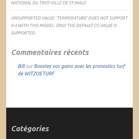
NATIONAL DU TROT-VILLE DE ST-MALO
UNSUPPORTED VALUE: ‘TEMPERATURE’ DOES NOT SUPPORT
0.4 WITH THIS MODEL. ONLY THE DEFAULT (1) VALUE IS
SUPPORTED.
Commentaires récents
Bill
sur
Boostez vos gains avec les pronostics turf
de WITZOETURF
Catégories