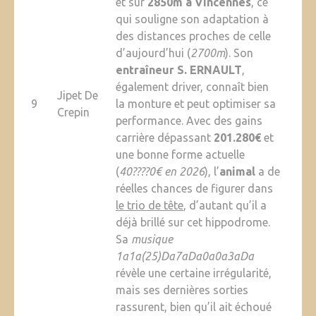
et sur
2850m à Vincennes
, ce
qui souligne son adaptation à
des distances proches de celle
d’aujourd’hui (
2700m
). Son
entraîneur S. ERNAULT
,
également driver, connaît bien
Jipet De
9
la monture et peut optimiser sa
Crepin
performance. Avec des gains
carrière dépassant
201.280€
et
une bonne forme actuelle
(
40????0€ en 2026
), l’
animal
a de
réelles chances de figurer dans
le trio de tête
, d’autant qu’il a
déjà brillé sur cet hippodrome.
Sa
musique
1a1a(25)Da7aDa0a0a3aDa
révèle une certaine irrégularité,
mais ses dernières sorties
rassurent, bien qu’il ait échoué