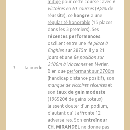
mitigé
pour cette course : avec
6
victoires en 61 courses
(9,8% de
réussite), ce
hongre
a une
régularité honorable
(15 places
dans les 3 premiers). Ses
récentes performances
oscillent entre une
4e place à
Enghien
sur 2875m il y a 21
jours et une
8e position sur
2100m à Vincennes
en février.
3
Jalimede
Bien que
performant sur 2700m
(handicap distance positif), son
manque de victoires récentes
et
son
taux de gain modeste
(196520€ de gains totaux)
laissent douter d’un podium,
d’autant qu’il affronte
12
adversaires
. Son
entraîneur
CH. MIRANDEL
ne donne pas