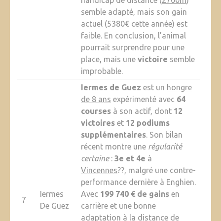
handicap de distance (
2700m
)
semble adapté, mais son gain
actuel (5380€ cette année) est
faible. En conclusion, l’animal
pourrait surprendre pour une
place, mais une
victoire
semble
improbable.
Iermes de Guez
est un
hongre
de 8 ans
expérimenté avec
64
courses
à son actif, dont
12
victoires
et
12 podiums
supplémentaires
. Son bilan
récent montre une
régularité
certaine
:
3e et 4e
à
Vincennes
??, malgré une contre-
performance dernière à Enghien.
Iermes
Avec
199 740 € de gains
en
7
De Guez
carrière et une bonne
adaptation à la
distance de