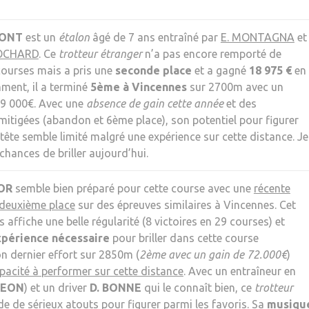
FONT
est un
étalon
âgé de 7 ans entraîné par
E. MONTAGNA
et
ROCHARD
. Ce
trotteur étranger
n’a pas encore remporté de
 courses mais a pris une
seconde place
et a gagné
18 975 €
en
mment, il a terminé
5ème à Vincennes
sur 2700m avec un
59 000€. Avec une
absence de gain cette année
et des
itigées (abandon et 6ème place), son potentiel pour figurer
 tête semble limité malgré une expérience sur cette distance. Je
 chances de briller aujourd’hui.
OR
semble bien préparé pour cette course avec une
récente
e deuxième place
sur des épreuves similaires à Vincennes. Cet
 affiche une belle régularité (8 victoires en 29 courses) et
périence nécessaire
pour briller dans cette course
n dernier effort sur 2850m (
2ème avec un gain de 72.000€
)
pacité à performer sur cette distance
. Avec un entraîneur en
GEON
) et un driver
D. BONNE
qui le connaît bien, ce
trotteur
e de sérieux atouts pour
figurer parmi les favoris
. Sa
musiqu