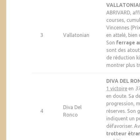
VALLATONIA
ABRIVARD, aff
courses, cumu
Vincennes (Pri
3
Vallatonian
en attelé, bie
Son
ferrage a
sont des atout
de réduction k
montrer plus t
DIVA DEL RO
1 victoire
en
37
en doute. Sa d
progression, m
Diva Del
4
réserves. Son g
Ronco
indiquent un po
défavoriser. Av
trotteur étra