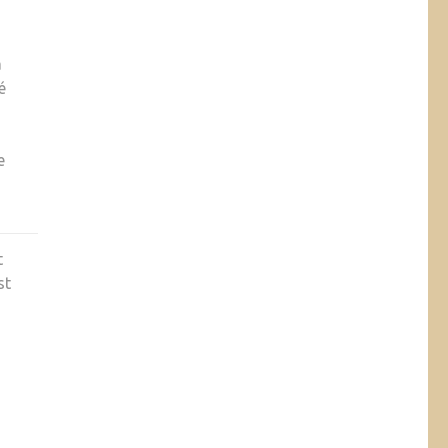
à
é
e
t
st