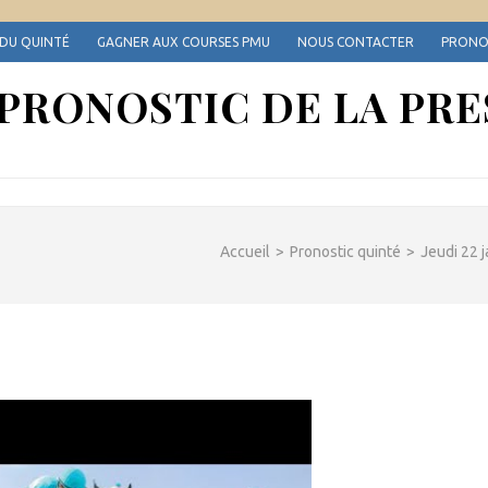
 DU QUINTÉ
GAGNER AUX COURSES PMU
NOUS CONTACTER
PRONOS
 PRONOSTIC DE LA PRE
Accueil
>
Pronostic quinté
>
Jeudi 22 