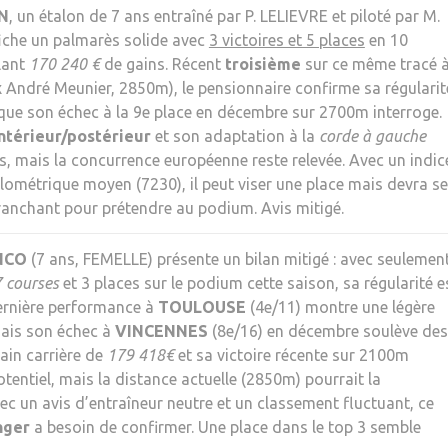
N
, un étalon de 7 ans entraîné par P. LELIEVRE et piloté par M.
iche un palmarès solide avec
3 victoires et 5 places
en 10
lant
170 240 €
de gains. Récent
troisième
sur ce même tracé 
x André Meunier, 2850m), le pensionnaire confirme sa régularit
n que son échec à la 9e place en décembre sur 2700m interroge.
ntérieur/postérieur
et son adaptation à la
corde à gauche
s, mais la concurrence européenne reste relevée. Avec un indic
ilométrique moyen (7230), il peut viser une place mais devra se
ranchant pour prétendre au podium. Avis mitigé.
NCO
(7 ans, FEMELLE) présente un bilan mitigé : avec seulemen
 courses
et 3 places sur le podium cette saison, sa régularité e
ernière performance à
TOULOUSE
(4e/11) montre une légère
ais son échec à
VINCENNES
(8e/16) en décembre soulève des
ain carrière de
179 418€
et sa victoire récente sur 2100m
tentiel, mais la distance actuelle (2850m) pourrait la
ec un avis d’entraîneur neutre et un classement fluctuant, ce
nger
a besoin de confirmer. Une place dans le top 3 semble